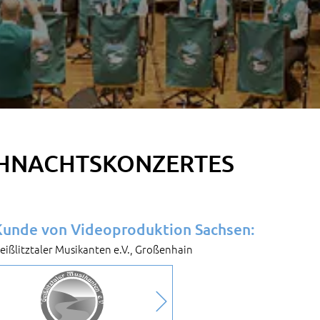
IHNACHTSKONZERTES
Kunde von Videoproduktion Sachsen:
eißlitztaler Musikanten e.V., Großenhain