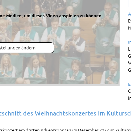
A
erne Medien, um dieses Video abspielen zu können.
E
f
I
stellungen ändern
L
G
W
G
E
O
i
mitschnitt des Weihnachtskonzertes im Kulturs
tskonzert am dritten Adventsonntag im Dezember 2022 im Kultursc