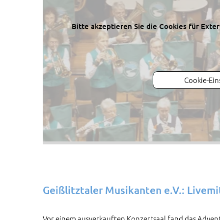
Bitte akzeptieren Sie die Cookies für Ext
Cookie-Ein
Geißlitztaler Musikanten e.V.: Live
Vor einem ausverkauften Konzertsaal fand das Adven