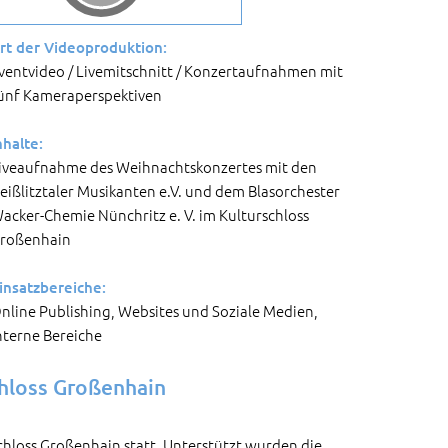
rt der Videoproduktion:
ventvideo / Livemitschnitt / Konzertaufnahmen mit
ünf Kameraperspektiven
nhalte:
iveaufnahme des Weihnachtskonzertes mit den
eißlitztaler Musikanten e.V. und dem Blasorchester
acker-Chemie Nünchritz e. V. im Kulturschloss
roßenhain
insatzbereiche:
nline Publishing, Websites und Soziale Medien,
nterne Bereiche
chloss Großenhain
hloss Großenhain statt. Unterstützt wurden die