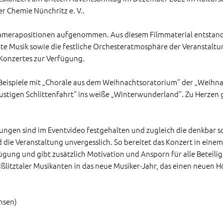
er Chemie Nünchritz e. V..
Kamerapositionen aufgenommen. Aus diesem Filmmaterial entstand 
e Musik sowie die festliche Orchesteratmosphäre der Veranstaltun
 Konzertes zur Verfügung.
m Beispiele mit „Choräle aus dem Weihnachtsoratorium“ der „Weih
igen Schlittenfahrt“ ins weiße „Winterwunderland“. Zu Herzen gi
dungen sind im Eventvideo festgehalten und zugleich die denkbar 
 die Veranstaltung unvergesslich. So bereitet das Konzert in ei
ügung und gibt zusätzlich Motivation und Ansporn für alle Beteilig
ßlitztaler Musikanten in das neue Musiker-Jahr, das einen neuen 
hsen)