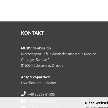
KONTAKT
MUBVideoDesign
Werbeagentur für klassische und neue Medien
Görziger Straße 2
01609 Röderaue n. Dresden
Ansprechpartner:
Uwe Beckert - Inhaber
+49 35263 61406
+49 35263 61276
Diese Websei
Um unsere Webseite