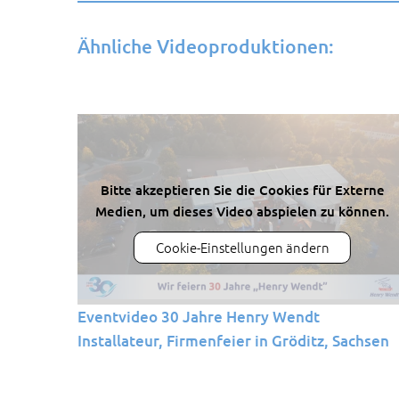
Ähnliche Videoproduktionen:
Bitte akzeptieren Sie die Cookies für Externe
Medien, um dieses Video abspielen zu können.
Cookie-Einstellungen ändern
Eventvideo 30 Jahre Henry Wendt
Installateur, Firmenfeier in Gröditz, Sachsen