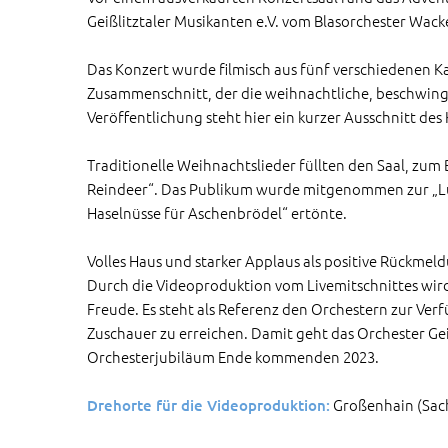
Geißlitztaler Musikanten e.V. vom Blasorchester Wack
Das Konzert wurde filmisch aus fünf verschiedenen 
Zusammenschnitt, der die weihnachtliche, beschwingt
Veröffentlichung steht hier ein kurzer Ausschnitt des
Traditionelle Weihnachtslieder füllten den Saal, zu
Reindeer“. Das Publikum wurde mitgenommen zur „Lust
Haselnüsse für Aschenbrödel“ ertönte.
Volles Haus und starker Applaus als positive Rückmel
Durch die Videoproduktion vom Livemitschnittes wird
Freude. Es steht als Referenz den Orchestern zur Verf
Zuschauer zu erreichen. Damit geht das Orchester Gei
Orchesterjubiläum Ende kommenden 2023.
Großenhain (Sac
Drehorte für die Videoproduktion: