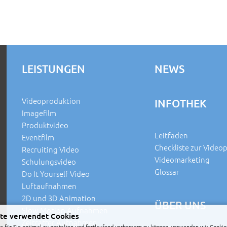
LEISTUNGEN
NEWS
Videoproduktion
INFOTHEK
Imagefilm
Produktvideo
Leitfaden
Eventfilm
Checkliste zur Video
Recruiting Video
Videomarketing
Schulungsvideo
Glossar
Do It Yourself Video
Luftaufnahmen
2D und 3D Animation
ÜBER UNS
Slow Motion Aufnahmen
te verwendet Cookies
Zeitraffer Aufnahmen
 für Sie optimal zu gestalten und fortlaufend verbessern zu können, verwenden wir Cookie