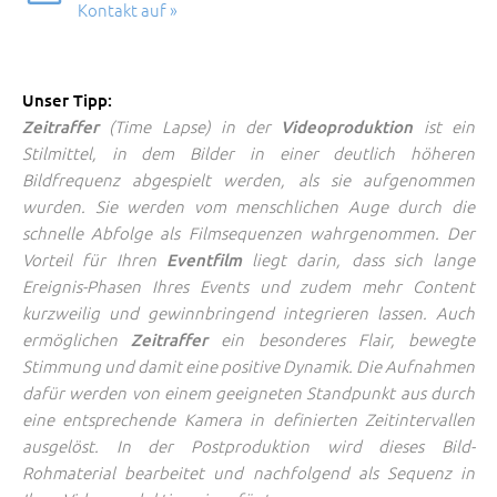
manche Events bieten sich Außen- sowie
Kontakt auf »
Kongresse
Feiern
Innenaufnahmen an, die unterschiedlich geplant und
Meetings
Hochzeiten
vorbereitet werden. Integrierte Interviews überzeugen
Messeauftritte
Feste in Städten oder
durch Statements, in denen die jeweiligen
Unser Tipp:
Produkteinführung
Gemeinden
Persönlichkeiten ihre Wirkung entfalten können.
(Time Lapse) in der
ist ein
Zeitraffer
Videoproduktion
Ansprachen
Preisverleihung
Stilmittel, in dem Bilder in einer deutlich höheren
Die besten Szenen aus dem gesamten Ablauf der
Bildfrequenz abgespielt werden, als sie aufgenommen
Veranstaltung lassen sich herauskristallisieren und mit
wurden. Sie werden vom menschlichen Auge durch die
weiteren Informationen verdichten. Durch
2D oder 3D
schnelle Abfolge als Filmsequenzen wahrgenommen. Der
Animationen
lassen sich besondere Effekte erzeugen.
Vorteil für Ihren
liegt darin, dass sich lange
Eventfilm
Damit lenken Sie die Aufmerksamkeit und verstärken
Ereignis-Phasen Ihres Events und zudem mehr Content
die Eindrücke. Mit zusätzlichen Grafiken, Bildern oder
kurzweilig und gewinnbringend integrieren lassen. Auch
Text-Einblendern können in die
Videoproduktion
ermöglichen
ein besonderes Flair, bewegte
Zeitraffer
ergänzende Informationen eingebracht werden. Aus
Stimmung und damit eine positive Dynamik. Die Aufnahmen
dem vielfältigen Filmmaterial entsteht nach Ihren
dafür werden von einem geeigneten Standpunkt aus durch
Maßgaben der
, der ein geplantes Ereignis
Eventfilm
eine entsprechende Kamera in definierten Zeitintervallen
mit Atmosphäre und Botschaften als Erlebnis zu Ihren
ausgelöst. In der Postproduktion wird dieses Bild-
Zielgruppen bringt.
Rohmaterial bearbeitet und nachfolgend als Sequenz in