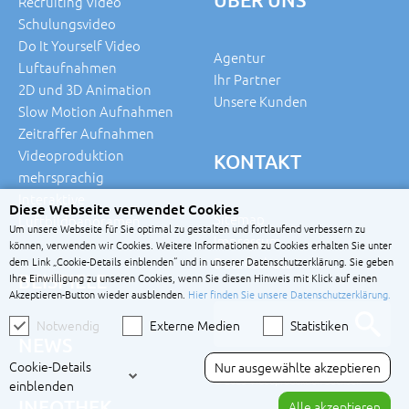
Recruiting Video
Schulungsvideo
Do It Yourself Video
Agentur
Luftaufnahmen
Ihr Partner
2D und 3D Animation
Unsere Kunden
Slow Motion Aufnahmen
Zeitraffer Aufnahmen
Videoproduktion
KONTAKT
mehrsprachig
Interaktive
Diese Webseite verwendet Cookies
Sitemap
Luftbildpanoramen
Um unsere Webseite für Sie optimal zu gestalten und fortlaufend verbessern zu
Impressum
können, verwenden wir Cookies. Weitere Informationen zu Cookies erhalten Sie unter
Datenschutz
dem Link „Cookie-Details einblenden“ und in unserer Datenschutzerklärung. Sie geben
BEISPIELE
Ihre Einwilligung zu unseren Cookies, wenn Sie diesen Hinweis mit Klick auf einen
Akzeptieren-Button wieder ausblenden.
Hier finden Sie unsere Datenschutzerklärung.
Notwendig
Externe Medien
Statistiken
NEWS
Cookie-Details
Nur ausgewählte akzeptieren
© 2025 Videoproduktion Sachsen
einblenden
INFOTHEK
Alle akzeptieren