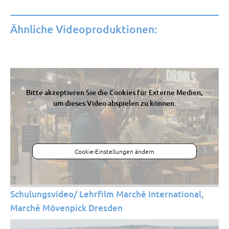
Ähnliche Videoproduktionen:
Bitte akzeptieren Sie die Cookies für Externe Medien,
um dieses Video abspielen zu können.
Cookie-Einstellungen ändern
Schulungsvideo/ Lehrfilm Marché International,
Marché Mövenpick Dresden